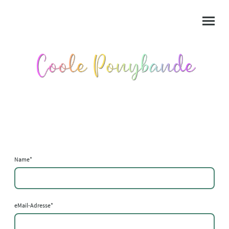
Name
*
eMail-Adresse
*