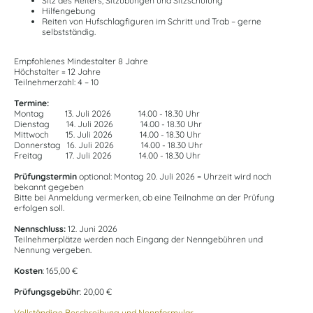
Sitz des Reiters, Sitzübungen und Sitzschulung
Hilfengebung
Reiten von Hufschlagfiguren im Schritt und Trab – gerne
selbstständig.
Empfohlenes Mindestalter 8 Jahre
Höchstalter = 12 Jahre
Teilnehmerzahl: 4 – 10
Termine:
Montag 13. Juli 2026 14.00 - 18.30 Uhr
Dienstag 14. Juli 2026 14.00 - 18.30 Uhr
Mittwoch 15. Juli 2026 14.00 - 18.30 Uhr
Donnerstag 16. Juli 2026 14.00 - 18.30 Uhr
Freitag 17. Juli 2026 14.00 - 18.30 Uhr
Prüfungstermin
optional:
Montag 20. Juli 2026
–
Uhrzeit wird noch
bekannt gegeben
Bitte bei Anmeldung vermerken, ob eine Teilnahme an der Prüfung
erfolgen soll.
Nennschluss:
12. Juni 2026
Teilnehmerplätze werden nach Eingang der Nenngebühren und
Nennung vergeben.
Kosten
: 165,00 €
Prüfungsgebühr
: 20,00 €
Vollständige Beschreibung und Nennformular